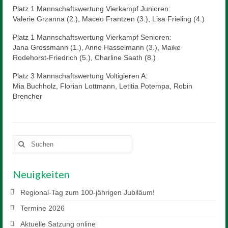
Mitglied werden
Platz 1 Mannschaftswertung Vierkampf Junioren:
Valerie Grzanna (2.), Maceo Frantzen (3.), Lisa Frieling (4.)
Sponsor werden
Platz 1 Mannschaftswertung Vierkampf Senioren:
Reiten
Jana Grossmann (1.), Anne Hasselmann (3.), Maike
Rodehorst-Friedrich (5.), Charline Saath (8.)
Unterricht
Platz 3 Mannschaftswertung Voltigieren A:
Schulpferde
Mia Buchholz, Florian Lottmann, Letitia Potempa, Robin
Brencher
Voltigieren
Preise
Suchen
Anfahrt
nach:
Downloads
Neuigkeiten
Kontakt
Regional-Tag zum 100-jährigen Jubiläum!
Termine 2026
Aktuelle Satzung online