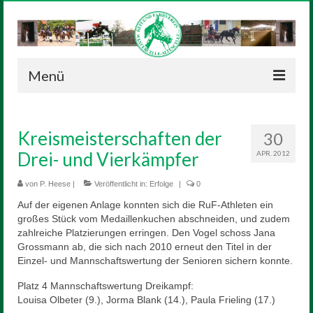
Menü
Neuigkeiten
Kreismeisterschaften der
30
Verein
Drei- und Vierkämpfer
APR. 2012
Vorstand
von
P. Heese
|
Veröffentlicht in:
Erfolge
|
0
Geschichte
Auf der eigenen Anlage konnten sich die RuF-Athleten ein
großes Stück vom Medaillenkuchen abschneiden, und zudem
Satzung
zahlreiche Platzierungen erringen. Den Vogel schoss Jana
Grossmann ab, die sich nach 2010 erneut den Titel in der
Reitanlage
Einzel- und Mannschaftswertung der Senioren sichern konnte.
Sponsoren
Platz 4 Mannschaftswertung Dreikampf:
Louisa Olbeter (9.), Jorma Blank (14.), Paula Frieling (17.)