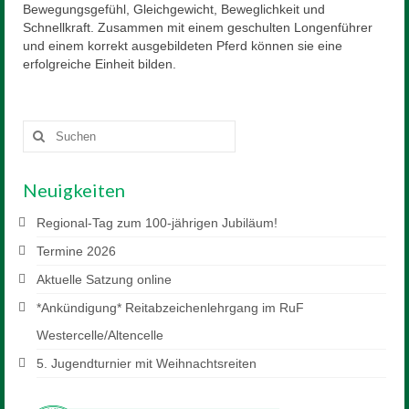
Mitglied werden
Bewegungsgefühl, Gleichgewicht, Beweglichkeit und
Schnellkraft. Zusammen mit einem geschulten Longenführer
Sponsor werden
und einem korrekt ausgebildeten Pferd können sie eine
erfolgreiche Einheit bilden.
Reiten
Unterricht
Suchen
nach:
Schulpferde
Neuigkeiten
Voltigieren
Regional-Tag zum 100-jährigen Jubiläum!
Preise
Termine 2026
Anfahrt
Aktuelle Satzung online
Downloads
*Ankündigung* Reitabzeichenlehrgang im RuF
Westercelle/Altencelle
Kontakt
5. Jugendturnier mit Weihnachtsreiten