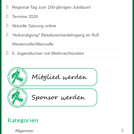
Mitglied werden
Regional-Tag zum 100-jährigen Jubiläum!
Sponsor werden
Termine 2026
Reiten
Aktuelle Satzung online
*Ankündigung* Reitabzeichenlehrgang im RuF
Unterricht
Westercelle/Altencelle
Schulpferde
5. Jugendturnier mit Weihnachtsreiten
Voltigieren
Preise
Anfahrt
Downloads
Kontakt
Kategorien
Allgemein