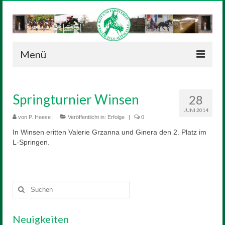
Menü
Neuigkeiten
Springturnier Winsen
28
Verein
JUNI 2014
von
P. Heese
|
Veröffentlicht in:
Erfolge
|
0
Vorstand
In Winsen eritten Valerie Grzanna und Ginera den 2. Platz im
L-Springen.
Geschichte
Satzung
Reitanlage
Suchen
nach:
Sponsoren
Neuigkeiten