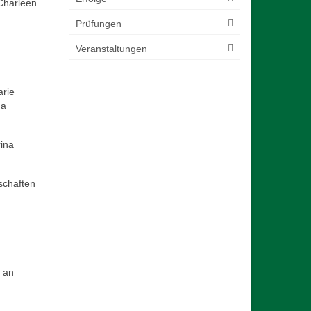
 Charleen
Prüfungen
Veranstaltungen
arie
na
ina
schaften
g an