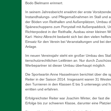
Bodo Bielmann erinnert.
In seinem Jahresbericht erwähnt der erste Vorsitzende
Instandhalungs- und Pflegemaßnahmen im Stall und au
der Böden von Reithallen und Außenplätzen, Umbau 
Späneschuppens zum Ponystall mit Außenpaddock, Un
Richterpodest in der Reithalle, Ausbau einer kleinen W
Karl- Heinz Albrecht bedankt sich bei den vielen helfen
Einsatz für den Verein bei Veranstaltungen und bei d
Anlage.
Im neuen Vereinsjahr steht ein großer Umbau des Sta
tierschutzrechtlichen Leitlinien an. Nur durch Zusch
Werbepartner ist dieser Umbau überhaupt möglich.
Die Sportwartin Anne Hasselmann berichtet über die sp
Reiter in der Saison 2014. Insgesamt waren 31 Wester
den Turnieren in den Klassen E bis S unterwegs und 
erritten und erfahren.
Erfolgreichster Reiter war Joachim Winter, der fast die
Erfolge bis zur schweren Klasse, darunter eine Platzi