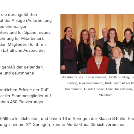
 die durchgeführten
f der Anlage (Aufarbeitung
des ehemaligen
terstand für Späne, neues
ohnung für Mitarbeiter).
den Mitgliedern für ihren
em Erhalt und Ausbau der
ll gemäß der geltenden
üsse und gewonnene
Vorstand v.l.n.r.: Katrin Krengel, Brigitte Frieling, 
Frieling, Anja Kuschmann, Karl- Heinz Albrecht,
ortlichen Erfolge der RuF
Kuschmann, Gisela Heese, Anne Hasselmann, 
celler Stammmitglieder auf
Steinhoff
haben 430 Platzierungen
 Hälfte aller Schleifen, und davon 18 in Springen der Klasse S holte. Ebe
erung in einem S**-Springen, konnte Moritz Gaus für sich verbuchen.