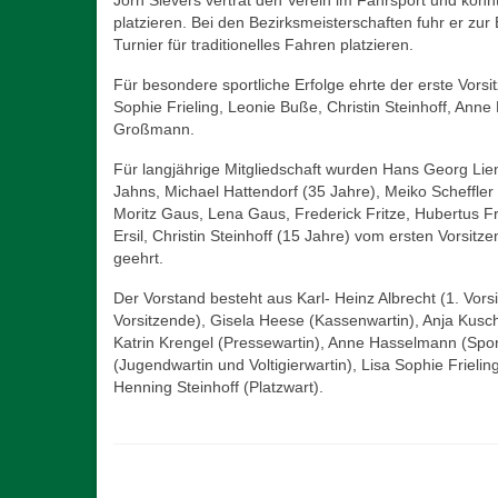
Jörn Sievers vertrat den Verein im Fahrsport und kon
platzieren. Bei den Bezirksmeisterschaften fuhr er zu
Turnier für traditionelles Fahren platzieren.
Für besondere sportliche Erfolge ehrte der erste Vorsit
Sophie Frieling, Leonie Buße, Christin Steinhoff, An
Großmann.
Für langjährige Mitgliedschaft wurden Hans Georg Lie
Jahns, Michael Hattendorf (35 Jahre), Meiko Scheffler
Moritz Gaus, Lena Gaus, Frederick Fritze, Hubertus F
Ersil, Christin Steinhoff (15 Jahre) vom ersten Vorsi
geehrt.
Der Vorstand besteht aus Karl- Heinz Albrecht (1. Vorsit
Vorsitzende), Gisela Heese (Kassenwartin), Anja Kusch
Katrin Krengel (Pressewartin), Anne Hasselmann (Spo
(Jugendwartin und Voltigierwartin), Lisa Sophie Frieli
Henning Steinhoff (Platzwart).