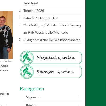
Jubiläum!
Termine 2026
Aktuelle Satzung online
*Ankündigung* Reitabzeichenlehrgang
im RuF Westercelle/Altencelle
5. Jugendturnier mit Weihnachtsreiten
Lisa- Sophie
 Aileen
Henning
Kategorien
nfalls
Allgemein
Erfolge