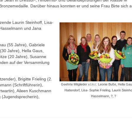
nte Sean in Dressur-, Hindernis- und Geländeprüfungen der Klasse M
r Bronzemedaille. Darüber hinaus konnten er und seine Frau Birte sich 
zende Laurin Steinhoff, Lisa-
ne Hasselmann und Jana
nau (55 Jahre), Gabriele
 (30 Jahre), Hella Gaus,
ritze (20 Jahre), Susanne
tzenden auf der Versammlung
zender), Brigitte Frieling (2.
mann (Schriftführerin),
Geehrte Mitglieder v.l.n.r.: Leonie Buße, Hella Ga
rtwartin), Aileen Kuschmann
Hattendorf, Lisa- Sophie Frieling, Laurin Steinho
ng (Jugendsprecherin),
Hasselmann, ?, ?