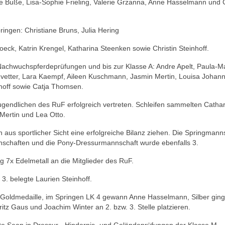
ie Buße, Lisa-Sophie Frieling, Valerie Grzanna, Anne Hasselmann und
ringen: Christiane Bruns, Julia Hering
eck, Katrin Krengel, Katharina Steenken sowie Christin Steinhoff.
 Nachwuchspferdeprüfungen und bis zur Klasse A: Andre Apelt, Paula-M
vetter, Lara Kaempf, Aileen Kuschmann, Jasmin Mertin, Louisa Johan
nhoff sowie Catja Thomsen.
gendlichen des RuF erfolgreich vertreten. Schleifen sammelten Cathar
Mertin und Lea Otto.
aus sportlicher Sicht eine erfolgreiche Bilanz ziehen. Die Springmann
Mannschaften und die Pony-Dressurmannschaft wurde ebenfalls 3.
g 7x Edelmetall an die Mitglieder des RuF.
3. belegte Laurien Steinhoff.
die Goldmedaille, im Springen LK 4 gewann Anne Hasselmann, Silber gin
tz Gaus und Joachim Winter an 2. bzw. 3. Stelle platzieren.