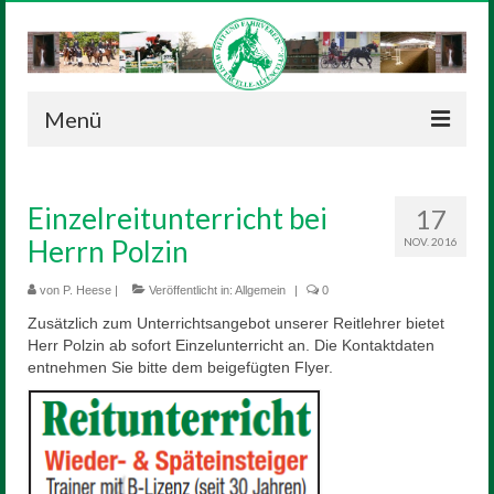
Menü
Neuigkeiten
Einzelreitunterricht bei
17
Verein
Herrn Polzin
NOV. 2016
Vorstand
von
P. Heese
|
Veröffentlicht in:
Allgemein
|
0
Geschichte
Zusätzlich zum Unterrichtsangebot unserer Reitlehrer bietet
Herr Polzin ab sofort Einzelunterricht an. Die Kontaktdaten
Satzung
entnehmen Sie bitte dem beigefügten Flyer.
Reitanlage
Sponsoren