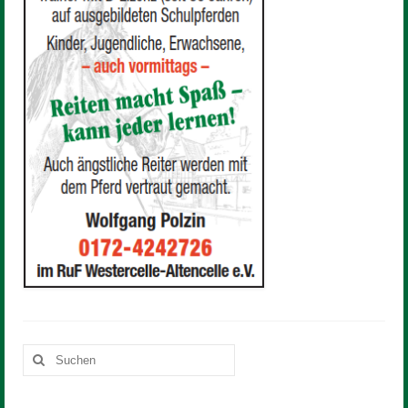
Mitglied werden
Sponsor werden
Reiten
Unterricht
Schulpferde
Voltigieren
Preise
Anfahrt
Downloads
Kontakt
Suchen
nach: