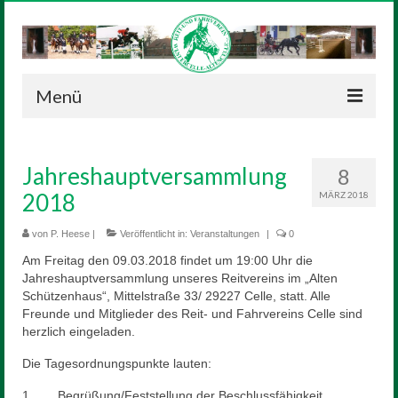
Menü
Neuigkeiten
Jahreshauptversammlung
8
Verein
2018
MÄRZ 2018
Vorstand
von
P. Heese
|
Veröffentlicht in:
Veranstaltungen
|
0
Geschichte
Am Freitag den 09.03.2018 findet um 19:00 Uhr die
Jahreshauptversammlung unseres Reitvereins im „Alten
Satzung
Schützenhaus“, Mittelstraße 33/ 29227 Celle, statt. Alle
Freunde und Mitglieder des Reit- und Fahrvereins Celle sind
Reitanlage
herzlich eingeladen.
Sponsoren
Die Tagesordnungspunkte lauten:
1. Begrüßung/Feststellung der Beschlussfähigkeit