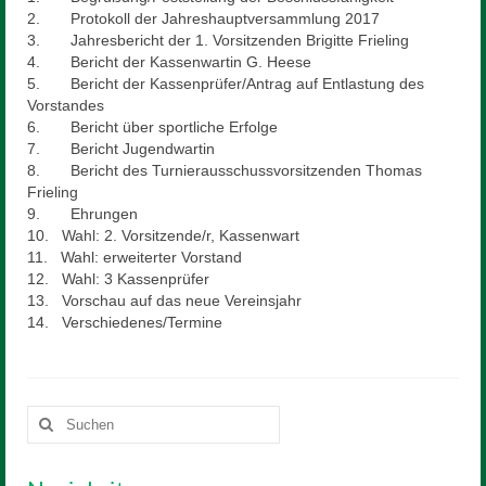
Mitglied werden
2. Protokoll der Jahreshauptversammlung 2017
3. Jahresbericht der 1. Vorsitzenden Brigitte Frieling
Sponsor werden
4. Bericht der Kassenwartin G. Heese
5. Bericht der Kassenprüfer/Antrag auf Entlastung des
Reiten
Vorstandes
6. Bericht über sportliche Erfolge
Unterricht
7. Bericht Jugendwartin
8. Bericht des Turnierausschussvorsitzenden Thomas
Schulpferde
Frieling
9. Ehrungen
Voltigieren
10. Wahl: 2. Vorsitzende/r, Kassenwart
11. Wahl: erweiterter Vorstand
Preise
12. Wahl: 3 Kassenprüfer
13. Vorschau auf das neue Vereinsjahr
Anfahrt
14. Verschiedenes/Termine
Downloads
Kontakt
Suchen
nach: