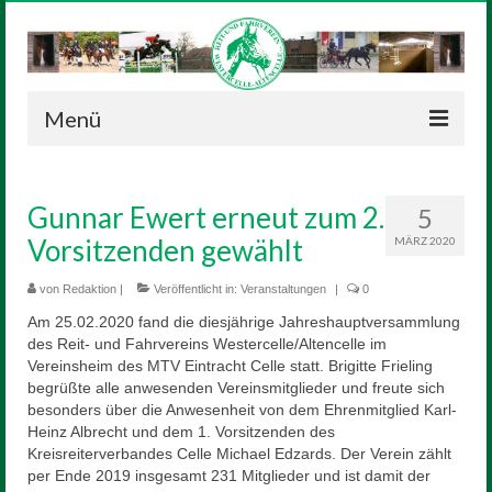
Menü
Neuigkeiten
Gunnar Ewert erneut zum 2.
5
Verein
Vorsitzenden gewählt
MÄRZ 2020
Vorstand
von
Redaktion
|
Veröffentlicht in:
Veranstaltungen
|
0
Geschichte
Am 25.02.2020 fand die diesjährige Jahreshauptversammlung
des Reit- und Fahrvereins Westercelle/Altencelle im
Satzung
Vereinsheim des MTV Eintracht Celle statt. Brigitte Frieling
begrüßte alle anwesenden Vereinsmitglieder und freute sich
Reitanlage
besonders über die Anwesenheit von dem Ehrenmitglied Karl-
Heinz Albrecht und dem 1. Vorsitzenden des
Sponsoren
Kreisreiterverbandes Celle Michael Edzards. Der Verein zählt
per Ende 2019 insgesamt 231 Mitglieder und ist damit der