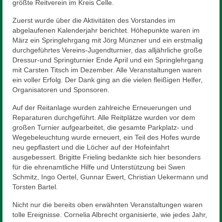
Mitglied werden
größte Reitverein im Kreis Celle.
Zuerst wurde über die Aktivitäten des Vorstandes im
Sponsor werden
abgelaufenen Kalenderjahr berichtet. Höhepunkte waren im
März ein Springlehrgang mit Jörg Münzner und ein erstmalig
Reiten
durchgeführtes Vereins-Jugendturnier, das alljährliche große
Dressur-und Springturnier Ende April und ein Springlehrgang
Unterricht
mit Carsten Titsch im Dezember. Alle Veranstaltungen waren
ein voller Erfolg. Der Dank ging an die vielen fleißigen Helfer,
Schulpferde
Organisatoren und Sponsoren.
Voltigieren
Auf der Reitanlage wurden zahlreiche Erneuerungen und
Reparaturen durchgeführt. Alle Reitplätze wurden vor dem
Preise
großen Turnier aufgearbeitet, die gesamte Parkplatz- und
Wegebeleuchtung wurde erneuert, ein Teil des Hofes wurde
Anfahrt
neu gepflastert und die Löcher auf der Hofeinfahrt
ausgebessert. Brigitte Frieling bedankte sich hier besonders
Downloads
für die ehrenamtliche Hilfe und Unterstützung bei Swen
Schmitz, Ingo Oertel, Gunnar Ewert, Christian Uekermann und
Kontakt
Torsten Bartel.
Nicht nur die bereits oben erwähnten Veranstaltungen waren
tolle Ereignisse. Cornelia Albrecht organisierte, wie jedes Jahr,