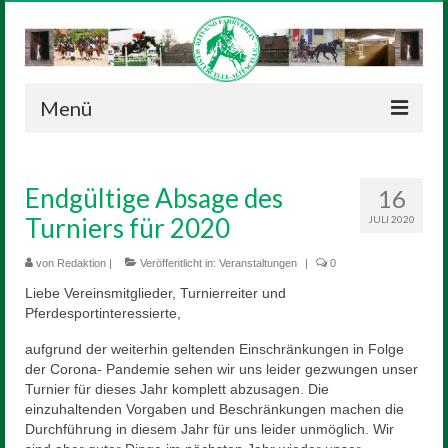
Menü
Neuigkeiten
Endgültige Absage des
16
Verein
Turniers für 2020
JULI 2020
Vorstand
von
Redaktion
|
Veröffentlicht in:
Veranstaltungen
|
0
Geschichte
Liebe Vereinsmitglieder, Turnierreiter und
Pferdesportinteressierte,
Satzung
aufgrund der weiterhin geltenden Einschränkungen in Folge
Reitanlage
der Corona- Pandemie sehen wir uns leider gezwungen unser
Turnier für dieses Jahr komplett abzusagen. Die
Sponsoren
einzuhaltenden Vorgaben und Beschränkungen machen die
Durchführung in diesem Jahr für uns leider unmöglich. Wir