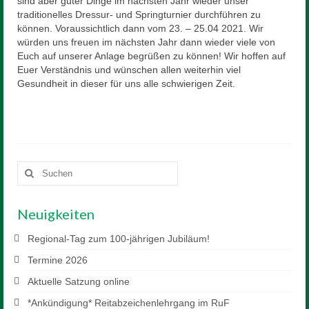
Mitglied werden
sind aber guter Dinge im nächsten Jahr wieder unser
traditionelles Dressur- und Springturnier durchführen zu
können. Voraussichtlich dann vom 23. – 25.04 2021. Wir
Sponsor werden
würden uns freuen im nächsten Jahr dann wieder viele von
Euch auf unserer Anlage begrüßen zu können! Wir hoffen auf
Reiten
Euer Verständnis und wünschen allen weiterhin viel
Gesundheit in dieser für uns alle schwierigen Zeit.
Unterricht
Schulpferde
Voltigieren
Suchen
Preise
nach:
Anfahrt
Neuigkeiten
Downloads
Regional-Tag zum 100-jährigen Jubiläum!
Kontakt
Termine 2026
Aktuelle Satzung online
*Ankündigung* Reitabzeichenlehrgang im RuF