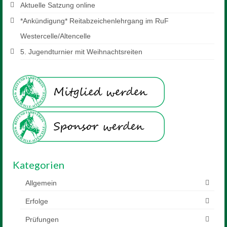
Mitglied werden
Aktuelle Satzung online
*Ankündigung* Reitabzeichenlehrgang im RuF
Sponsor werden
Westercelle/Altencelle
Reiten
5. Jugendturnier mit Weihnachtsreiten
Unterricht
Schulpferde
Voltigieren
Preise
Anfahrt
Kategorien
Downloads
Allgemein
Kontakt
Erfolge
Prüfungen