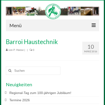
Menü
Neuigkeiten
Barroi Haustechnik
10
Verein
von
P. Heese
|
|
0
MÄRZ 2016
Vorstand
Geschichte
Suchen
nach:
Satzung
Neuigkeiten
Reitanlage
Regional-Tag zum 100-jährigen Jubiläum!
Sponsoren
Termine 2026