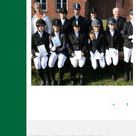
Seitennummerierung
«
1
der
Beiträge