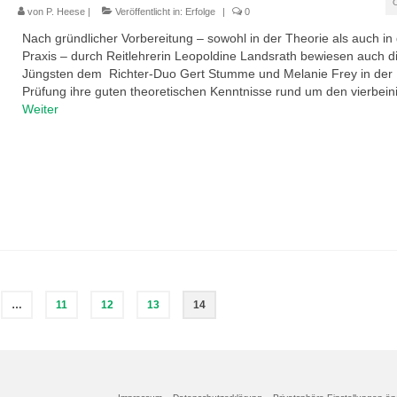
von
P. Heese
|
Veröffentlicht in:
Erfolge
|
0
Nach gründlicher Vorbereitung – sowohl in der Theorie als auch in
Praxis – durch Reitlehrerin Leopoldine Landsrath bewiesen auch d
Jüngsten dem Richter-Duo Gert Stumme und Melanie Frey in der
Prüfung ihre guten theoretischen Kenntnisse rund um den vierbei
Weiter
…
11
12
13
14