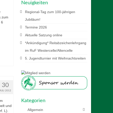
Neuigkeiten
Regional-Tag zum 100-jährigen
r
g zum
Jubiläum!
 6
Termine 2026
Aktuelle Satzung online
*Ankündigung* Reitabzeichenlehrgang
im RuF Westercelle/Altencelle
5. Jugendturnier mit Weihnachtsreiten
30
JULI 2012
Kategorien
am
pelt und
Allgemein
. L).