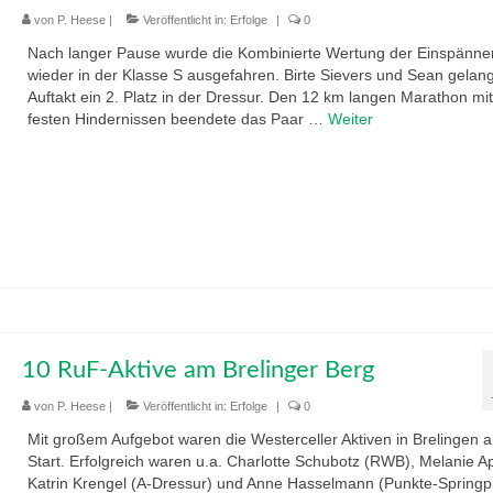
von
P. Heese
|
Veröffentlicht in:
Erfolge
|
0
Nach langer Pause wurde die Kombinierte Wertung der Einspänne
wieder in der Klasse S ausgefahren. Birte Sievers und Sean gelan
Auftakt ein 2. Platz in der Dressur. Den 12 km langen Marathon mit
festen Hindernissen beendete das Paar …
Weiter
10 RuF-Aktive am Brelinger Berg
von
P. Heese
|
Veröffentlicht in:
Erfolge
|
0
Mit großem Aufgebot waren die Westerceller Aktiven in Brelingen 
Start. Erfolgreich waren u.a. Charlotte Schubotz (RWB), Melanie A
Katrin Krengel (A-Dressur) und Anne Hasselmann (Punkte-Springprf