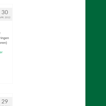
30
APR. 2012
r
ringen
oren)
er
29