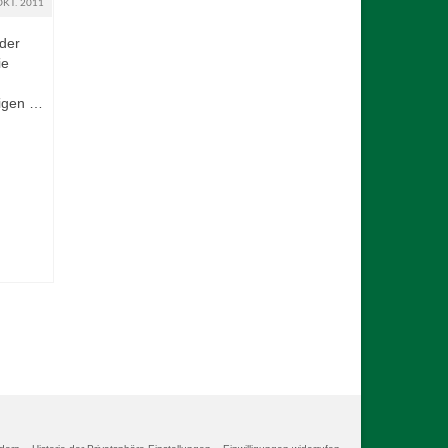
OKT. 2011
 der
ie
nigen …