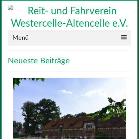
Menü
Neuigkeiten
Neueste Beiträge
Verein
Vorstand
Geschichte
Satzung
Reitanlage
Sponsoren