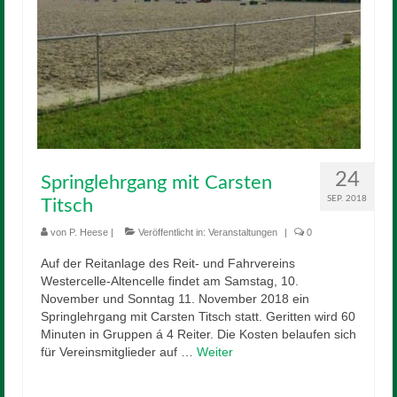
Mitglied werden
Sponsor werden
Reiten
Unterricht
Schulpferde
24
Springlehrgang mit Carsten
Voltigieren
SEP. 2018
Titsch
Preise
von
P. Heese
|
Veröffentlicht in:
Veranstaltungen
|
0
Auf der Reitanlage des Reit- und Fahrvereins
Anfahrt
Westercelle-Altencelle findet am Samstag, 10.
November und Sonntag 11. November 2018 ein
Downloads
Springlehrgang mit Carsten Titsch statt. Geritten wird 60
Minuten in Gruppen á 4 Reiter. Die Kosten belaufen sich
Kontakt
für Vereinsmitglieder auf …
Weiter