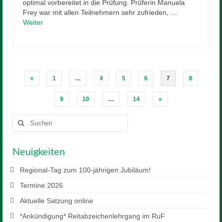
optimal vorbereitet in die Prüfung. Prüferin Manuela
Frey war mit allen Teilnehmern sehr zufrieden, …
Weiter
Seitennummerierung
«
1
…
4
5
6
7
8
der
Beiträge
9
10
…
14
»
Suchen
nach:
Neuigkeiten
Regional-Tag zum 100-jährigen Jubiläum!
Termine 2026
Aktuelle Satzung online
*Ankündigung* Reitabzeichenlehrgang im RuF